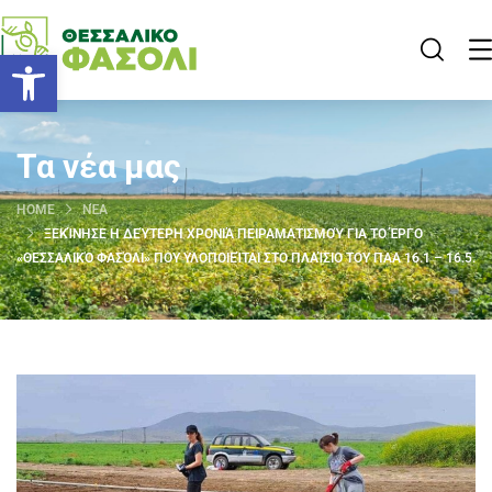
Open toolbar
Τα νέα μας
HOME
ΝΈΑ
ΞΕΚΊΝΗΣΕ Η ΔΕΎΤΕΡΗ ΧΡΟΝΙΆ ΠΕΙΡΑΜΑΤΙΣΜΟΎ ΓΙΑ ΤΟ ΈΡΓΟ
«ΘΕΣΣΑΛΙΚΌ ΦΑΣΌΛΙ» ΠΟΥ ΥΛΟΠΟΙΕΊΤΑΙ ΣΤΟ ΠΛΑΊΣΙΟ ΤΟΥ ΠΑΑ 16.1 – 16.5.